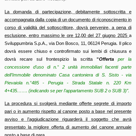
La domanda di partecipazione, debitamente sottoscritta e
accompagnata dalla copia di un documento di riconoscimento in
corso di validità del sottoscrittore, dovrà pervenire, a pena di
esclusione, entro massimo le ore 12,00 del 27 giugno 2025
a
Sviluppumbria S.p.A., via Don Bosco, 11, 06124 Perugia. Il plico
dovrà essere chiuso e controfirmato sui lembi di chiusura e
dovrà recare sul frontespizio la scritta
“
Offerta
per la
concessione d’uso di n.° 2 unità immobiliari facenti parte
dell’Immobile denominato Casa cantoniera di S. Sisto - via
Pievaiola n.°485 - Perugia - Strada Statale n. 220 Km
4+435……. (indicando se per l’appartamento SUB 2 o SUB 3)”.
La procedura si svolgerà mediante offerte segrete di importo
pari o in aumento rispetto al canone posto a base nel presente
avviso e l’aggiudicazione riguarderà il soggetto che avrà
presentato la migliore offerta di aumento del canone annuale
posto a base di gara
.