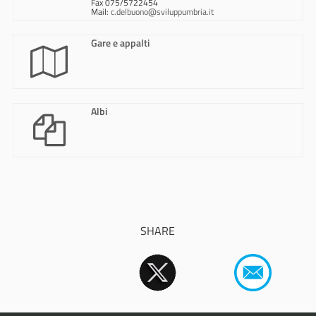
Fax 075/5722454
Mail:
c.delbuono@sviluppumbria.it
Gare e appalti
Albi
SHARE