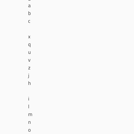
a
b
c
x
q
u
v
z
j
h
i
l
m
n
o