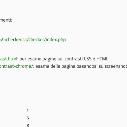
umenti:
://achecker.ca/checker/index.php
rast.html
: per esame pagine sui contrasti CSS e HTML
-contrast-chrome/
: esame delle pagine basandosi su screenshot 
r
s
g