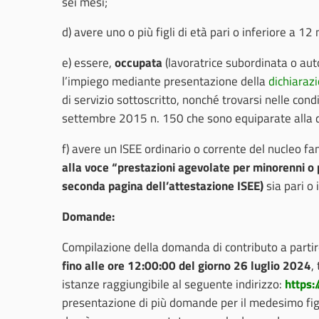
sei mesi
;
d) avere uno o più figli di età pari o inferiore a 1
e) essere,
occupata
(lavoratrice subordinata o au
l’impiego mediante presentazione della
dichiarazi
di servizio sottoscritto, nonché trovarsi nelle condi
settembre 2015 n. 150 che sono equiparate alla di
f) avere un ISEE ordinario o corrente del nucleo fami
alla voce “prestazioni agevolate per minorenni o 
seconda pagina dell’attestazione ISEE)
sia pari o 
Domande:
Compilazione della domanda di contributo a parti
fino alle ore 12:00:00 del giorno 26 luglio 2024
,
istanze raggiungibile al seguente indirizzo:
https:
presentazione di più domande per il medesimo figlio e