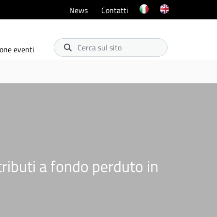
News
Contatti
Cerca sul sito
one eventi
buti a fondo perduto in