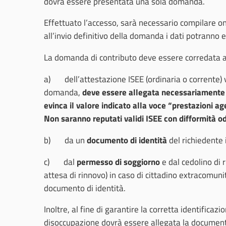
dovrà essere presentata una sola domanda.
Effettuato l’accesso, sarà necessario compilare onl
all’invio definitivo della domanda i dati potranno e
La domanda di contributo deve essere corredata a 
a) dell’attestazione ISEE (ordinaria o corrente) 
domanda,
deve essere allegata necessariamente l
evinca il valore indicato alla voce “prestazioni a
Non saranno reputati validi ISEE con difformità o
b) da un
documento di identità
del richiedente i
c) dal
permesso di soggiorno
e dal cedolino di 
attesa di rinnovo) in caso di cittadino extracomunita
documento di identità.
Inoltre, al fine di garantire la corretta identificaz
disoccupazione dovrà essere allegata la documenta