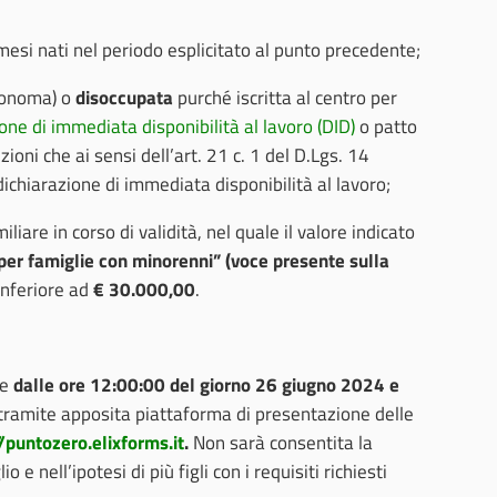
2 mesi nati nel periodo esplicitato al punto precedente;
tonoma) o
disoccupata
purché iscritta al centro per
one di immediata disponibilità al lavoro (DID)
o patto
zioni che ai sensi dell’art. 21 c. 1 del D.Lgs. 14
chiarazione di immediata disponibilità al lavoro;
liare in corso di validità, nel quale il valore indicato
per famiglie con minorenni” (voce presente sulla
inferiore ad
€ 30.000,00
.
re
dalle ore 12:00:00 del giorno 26 giugno 2024 e
 tramite apposita piattaforma di presentazione delle
//puntozero.elixforms.it
.
Non sarà consentita la
 nell’ipotesi di più figli con i requisiti richiesti