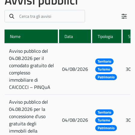
Avvisi pubblici
Attività
Creare e
Nome
Data
Tipologia
Sca
sostenere
Avviso pubblico del
04.08.2026 per il
Internazionalizzare
Territorio
comodato gratuito del
e valorizzare
04/08/2026
30/
Turismo
complesso
Promuovere
Patrimonio
immobiliare di
CAICOCCI – PINQuA
Avviso pubblico del
04.08.2026 per la
Territorio
concessione d'uso
04/08/2026
30/
Turismo
gratuita degli
Patrimonio
immobili della