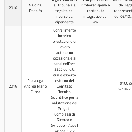
Valdina
al Tribunale a
rimborso spese e
del Leg
2016
Rodolfo
seguito del
contributo
rappresen
ricorso da
integrativo del
del 06/10
dipendente
4%
Conferimento
incarico
prestazione di
lavoro
autonomo
occasionale ai
sensi dell'art.
2222 del C.C.
quale esperto
Piccaluga
esterno del
9166 d
2016
Andrea Mario
Comitato
24/10/2
Cuore
Tecnico
Scientifico per la
valutazione dei
Progetti
Complessi di
Ricerca e
Sviluppo - Asse I
Azione 1.2.2