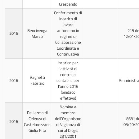
Crescendo
Conferimento di
incarico di
lavoro
Bencivenga
autonomo in
215 de
2016
Marco
regime di
12/01/2
Collaborazione
Coordinata e
Continuativa
Incarico per
l'attività di
controllo
Vagnetti
2016
contabile per
Amministra
Fabrizio
l'anno 2016
(Sindaco
effettivo)
Nomina a
De Lerma di
membro
Celenza di
dell'Organismo
8681 d
2016
Castelmezzano
di Vigilanza di
05/10/2
Giulia Rita
cui al D.Lgs.
231/2001