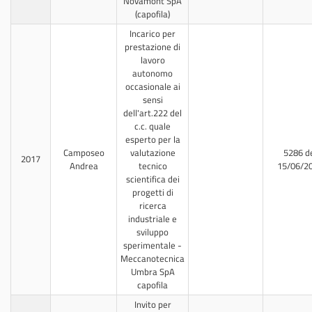
Novamont SpA
(capofila)
Incarico per
prestazione di
lavoro
autonomo
occasionale ai
sensi
dell'art.222 del
c.c. quale
esperto per la
Camposeo
valutazione
5286 d
2017
Andrea
tecnico
15/06/2
scientifica dei
progetti di
ricerca
industriale e
sviluppo
sperimentale -
Meccanotecnica
Umbra SpA
capofila
Invito per