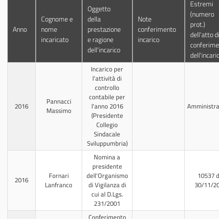
Estremi
Oggetto
(numero
Cognome e
della
Note
prot.)
Anno
nome
prestazione
conferimento
dell'atto d
incaricato
e ragione
incarico
conferime
dell'incarico
dell'incari
Incarico per
l'attività di
controllo
contabile per
Pannacci
2016
l'anno 2016
Amministra
Massimo
(Presidente
Collegio
Sindacale
Sviluppumbria)
Nomina a
presidente
Fornari
dell'Organismo
10537 d
2016
Lanfranco
di Vigilanza di
30/11/2
cui al D.Lgs.
231/2001
Conferimento