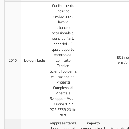
Conferimento
incarico
prestazione di
lavoro
autonomo
occasionale ai
sensi dell'art.
2222 del C.C.
quale esperto
esterno del
9024 d
2016
Bologni Leda
Comitato
18/10/2
Tecnico
Scientifico per la
valutazione dei
Progetti
Complessi di
Ricerca e
Sviluppo - Asse I
Azione 1.2.2
POR FESR 2014-
2020
Rappresentanza
importo
legale dinnanzi
comprensivo di
Mandato all