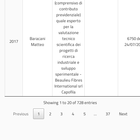
(comprensivo di
contributo
previdenziale)
quale esperto
per la
valutazione
Baracani
tecnico
6750 d
2017
Matteo
scientifica dei
24/07/2
progetti di
ricerca
industriale e
sviluppo
sperimentale -
Beaulieu Fibres
International srl
Capofila
Showing 1 to 20 of 728 entries
Previous
1
2
3
4
5
…
37
Next