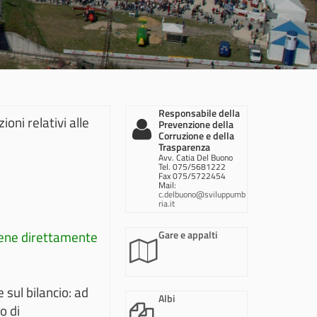
Responsabile della
ioni relativi alle
Prevenzione della
Corruzione e della
Trasparenza
Avv. Catia Del Buono
Tel. 075/5681222
Fax 075/5722454
Mail:
c.delbuono@sviluppumb
ria.it
tiene direttamente
Gare e appalti
 sul bilancio: ad
Albi
o di