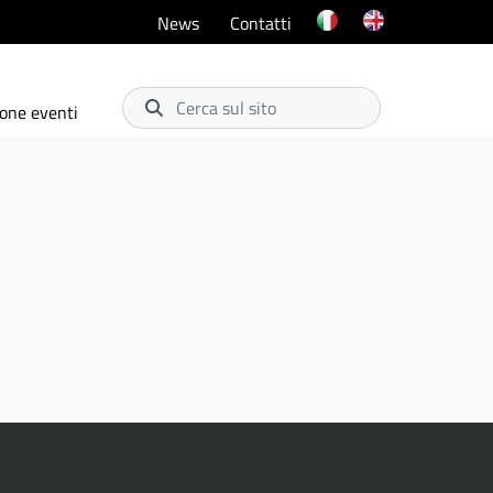
News
Contatti
Cerca sul sito
one eventi