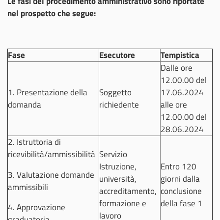
Le fasi del procedimento amministrativo sono riportate
nel prospetto che segue:
Fase
Esecutore
Tempistica
Dalle ore
12.00.00 del
1. Presentazione della
Soggetto
17.06.2024
domanda
richiedente
alle ore
12.00.00 del
28.06.2024
2. Istruttoria di
ricevibilità/ammissibilità
Servizio
Istruzione,
Entro 120
3. Valutazione domande
università,
giorni dalla
ammissibili
accreditamento,
conclusione
formazione e
della fase 1
4. Approvazione
lavoro
graduatoria