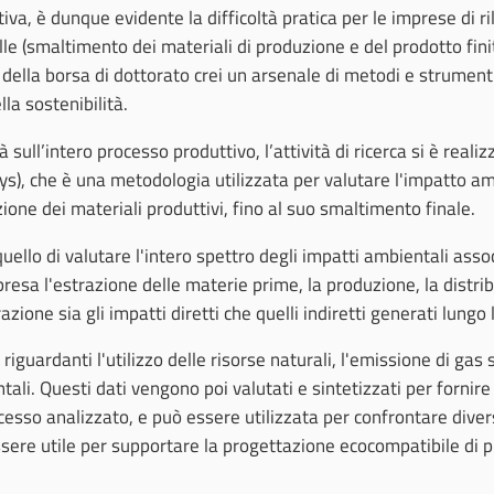
ttiva, è dunque evidente la difficoltà pratica per le imprese di ri
e (smaltimento dei materiali di produzione e del prodotto finit
 della borsa di dottorato crei un arsenale di metodi e strumen
lla sostenibilità.
 sull’intero processo produttivo, l’attività di ricerca si è real
lisys), che è una metodologia utilizzata per valutare l'impatto a
azione dei materiali produttivi, fino al suo smaltimento finale.
a è quello di valutare l'intero spettro degli impatti ambientali a
mpresa l'estrazione delle materie prime, la produzione, la distri
ne sia gli impatti diretti che quelli indiretti generati lungo l
vi riguardanti l'utilizzo delle risorse naturali, l'emissione di gas
tali. Questi dati vengono poi valutati e sintetizzati per forni
esso analizzato, e può essere utilizzata per confrontare divers
ere utile per supportare la progettazione ecocompatibile di p