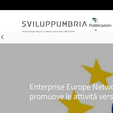
Pubblicazioni
Enterprise Europe Networ
promuove le attività ver