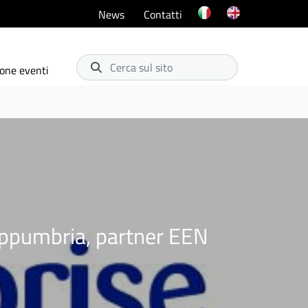
News
Contatti
Cerca sul sito
one eventi
luppumbria, partner EEN