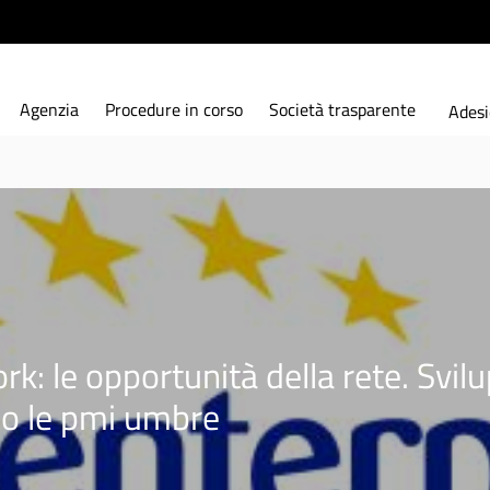
Agenzia
Procedure in corso
Società trasparente
Adesi
k: le opportunità della rete. Svi
so le pmi umbre