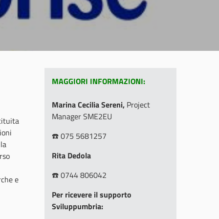
MAGGIORI INFORMAZIONI:
Marina Cecilia Sereni,
Project
Manager SME2EU
ituita
ioni
☎️ 075 5681257
la
Rita Dedola
erso
☎️ 0744 806042
rche e
Per ricevere il supporto
Sviluppumbria: