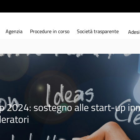
Agenzia
Procedure in corso
Società trasparente
Adesi
2024: sostegno alle start-up inno
leratori