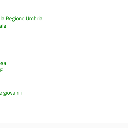
della Regione Umbria
nale
pesa
IE
 giovanili