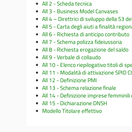
All 2 - Scheda tecnica
All 3 - Business Model Canvases
All 4 – Direttrici di sviluppo della S3 
All 5 - Carta degli aiuti a finalità regio
All 6 - Richiesta di anticipo contributo
All 7 - Schema polizza fideiussoria
All 8 - Richiesta erogazione del saldo
All 9 - Verbale di collaudo
All 10 - Elenco riepilogativo titoli di s
All 11 - Modalità di attivazione SPID C
All 12 - Definizione PMI
All 13 - Schema relazione finale
All 14 - Definizione imprese femminili e
All 15 - Dichiarazione DNSH
Modello Titolare effettivo