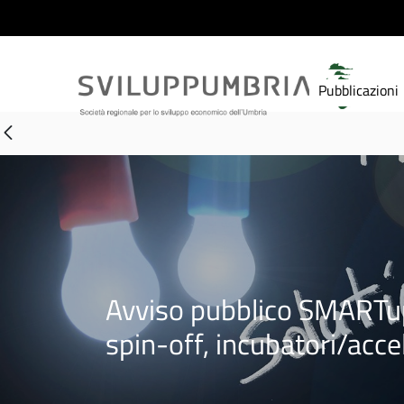
Pubblicazioni
Avviso pubblico SMARTup 
spin-off, incubatori/acce