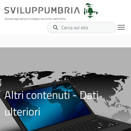
Cerca sul sito
Altri contenuti - Dati
ulteriori