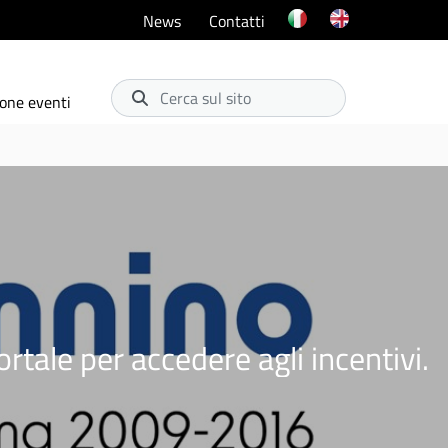
News
Contatti
Cerca sul sito
one eventi
tale per accedere agli incentivi.