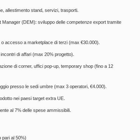
e, allestimento stand, servizi, trasporti.
t Manager (DEM): sviluppo delle competenze export tramite
 o accesso a marketplace di terzi (max €30.000).
ncontri di affari (max 20% progetto).
ione di corner, uffici pop-up, temporary shop (fino a 12
loggio presso le sedi umbre (max 3 operatori, €4.000).
rodotto nei paesi target extra UE.
amente al 7% delle spese ammissibili.
o pari al 50%)