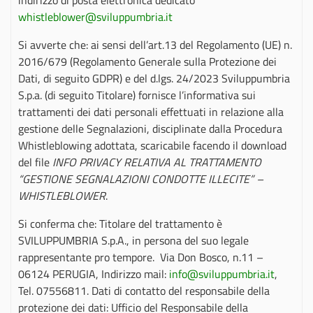
indirizzo di posta elettronica dedicato
whistleblower@sviluppumbria.it
Si avverte che: ai sensi dell’art.13 del Regolamento (UE) n.
2016/679 (Regolamento Generale sulla Protezione dei
Dati, di seguito GDPR) e del d.lgs. 24/2023 Sviluppumbria
S.p.a. (di seguito Titolare) fornisce l’informativa sui
trattamenti dei dati personali effettuati in relazione alla
gestione delle Segnalazioni, disciplinate dalla Procedura
Whistleblowing adottata, scaricabile facendo il download
del file
INFO PRIVACY RELATIVA AL TRATTAMENTO
“GESTIONE SEGNALAZIONI CONDOTTE ILLECITE” –
WHISTLEBLOWER
.
Si conferma che: Titolare del trattamento è
SVILUPPUMBRIA S.p.A., in persona del suo legale
rappresentante pro tempore. Via Don Bosco, n.11 –
06124 PERUGIA, Indirizzo mail:
info@sviluppumbria.it
,
Tel. 07556811. Dati di contatto del responsabile della
protezione dei dati: Ufficio del Responsabile della